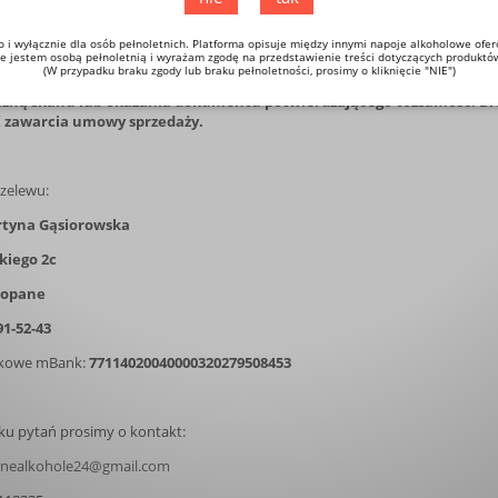
zesyłki zawiera się koszt ubezpieczenia zamówionego towaru.
o i wyłącznie dla osób pełnoletnich. Platforma opisuje między innymi napoje alkoholowe ofe
stwu gwarancję otrzymania paczki lub zwrotu pieniędzy za zakupiony prze
e jestem osobą pełnoletnią i wyrażam zgodę na przedstawienie treści dotyczących produktó
(W przypadku braku zgody lub braku pełnoletności, prosimy o kliknięcie "NIE")
cy w celu potwierdzenia pełnoletniości Kupującego jest uprawniony 
czną skanu lub okazania dokumentu potwierdzającego tożsamość. Br
 zawarcia umowy sprzedaży.
Browar Podgórz - Galaktyk
e Malina Pigwa 4,7% /
Piwnix 6% / 0,5L
0,5L
zelewu:
12,00 zł
tyna Gąsiorowska
10,50 zł
skiego 2c
do koszyka
kopane
91-52-43
kowe mBank:
77114020040000320279508453
u pytań prosimy o kontakt:
lnealkohole24@gmail.com