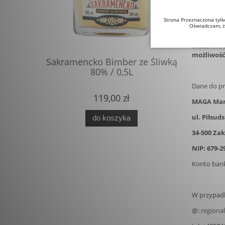
W cenie pr
Strona Przeznaczona tylk
Dajemy Pań
Oświadczam, ż
Sprzedają
elektroni
możliwość
Sakramencko Bimber ze Śliwką
Zbójecki
80% / 0,5L
Dane do pr
119,00 zł
MAGA Mar
ul. Piłsud
do koszyka
34-500 Za
NIP: 679-2
Konto ban
W przypadk
@:
regiona