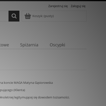
Zarejestruj się
Zaloguj się
Koszyk:
(pusty)
towe
Spiżarnia
Oscypki
dzy na koncie MAGA Matyna Gąsiorowska
pującego (Klienta)
łnoletniej legitymującej się dowodem tożsamości.