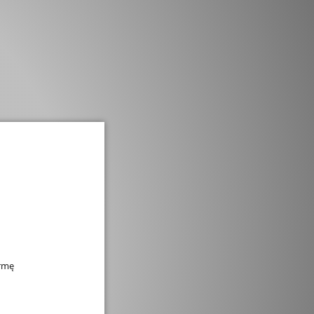
zamknij
irmę