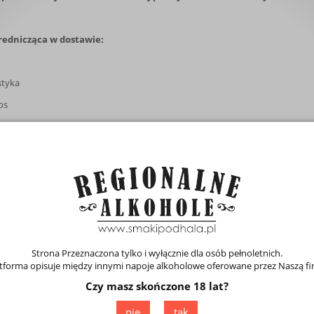
rednicząca w dostawie:
styka
os
 13
aków
tyka@gmail.com
syłki:
yłki kurierskiej do 25 kg:
Strona Przeznaczona tylko i wyłącznie dla osób pełnoletnich.
tto
(w przypadku płatności przelewem)
tforma opisuje między innymi napoje alkoholowe oferowane przez Naszą f
tto
(w przypadku płatności za pobraniem)
Czy masz skończone 18 lat?
nie
tak