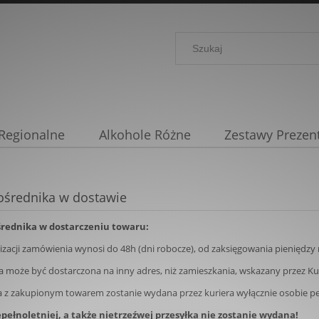
 Regionalne
Alkohole Różne
Zestawy Prezen
e
Secret Speyside
Zamówienia indywidualne
ośrednika w dostawie
średnika w dostarczeniu towaru:
alizacji zamówienia wynosi do 48h (dni robocze), od zaksięgowania pienię
ka może być dostarczona na inny adres, niż zamieszkania, wskazany przez Ku
ka z zakupionym towarem zostanie wydana przez kuriera wyłącznie osobie pe
pełnoletniej, a także nietrzeźwej przesyłka nie zostanie wydana!