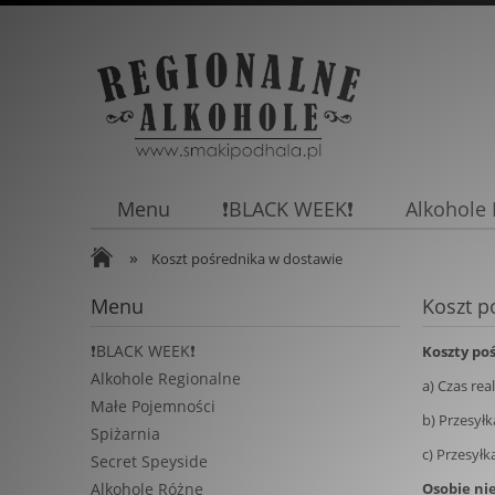
Menu
❗BLACK WEEK❗
Alkohole
»
Promocj
Koszt pośrednika w dostawie
Menu
Koszt p
❗BLACK WEEK❗
Koszty po
Alkohole Regionalne
a) Czas re
Małe Pojemności
b) Przesył
Spiżarnia
c) Przesył
Secret Speyside
Osobie nie
Alkohole Różne