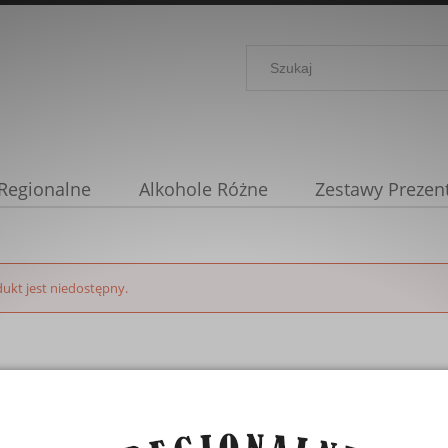
 Regionalne
Alkohole Różne
Zestawy Prezen
e
Secret Speyside
Zamówienia indywidualne
ukt jest niedostępny.