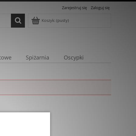
Zarejestruj się
Zaloguj się
Koszyk:
(pusty)
towe
Spiżarnia
Oscypki
zamknij