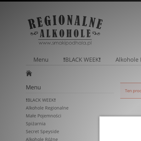
Menu
❗BLACK WEEK❗
Alkohole
Promocj
Menu
Ten prod
❗BLACK WEEK❗
Alkohole Regionalne
Małe Pojemności
Spiżarnia
Secret Speyside
Alkohole Różne