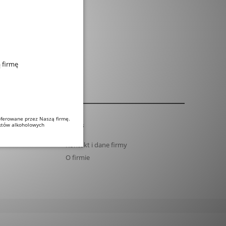
 firmę
oferowane przez Naszą firmę.
O nas
uktów alkoholowych
Kontakt i dane firmy
O firmie