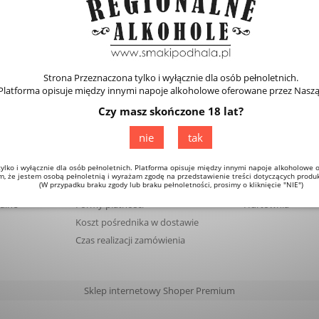
Strona Przeznaczona tylko i wyłącznie dla osób pełnoletnich.
Platforma opisuje między innymi napoje alkoholowe oferowane przez Naszą
Czy masz skończone 18 lat?
nie
tak
ylko i wyłącznie dla osób pełnoletnich. Platforma opisuje między innymi napoje alkoholowe 
Płatności i dostawa
Hurtownia
, że jestem osobą pełnoletnią i wyrażam zgodę na przedstawienie treści dotyczących prod
(W przypadku braku zgody lub braku pełnoletności, prosimy o kliknięcie "NIE")
alne
Formy płatności
Hurtownia
Koszt pośrednika w dostawie
Czas realizacji zamówienia
Sklep internetowy Shoper Premium