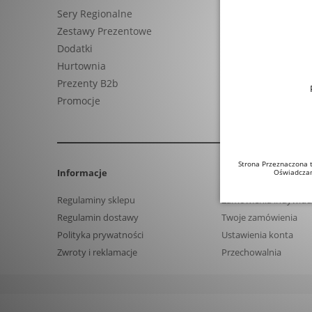
Sery Regionalne
Zestawy Prezentowe
Dodatki
Hurtownia
Prezenty B2b
Promocje
Strona Przeznaczona t
Informacje
Moje konto
Oświadczam
Regulaminy sklepu
Zamówienia indywidu
Regulamin dostawy
Twoje zamówienia
Polityka prywatności
Ustawienia konta
Zwroty i reklamacje
Przechowalnia